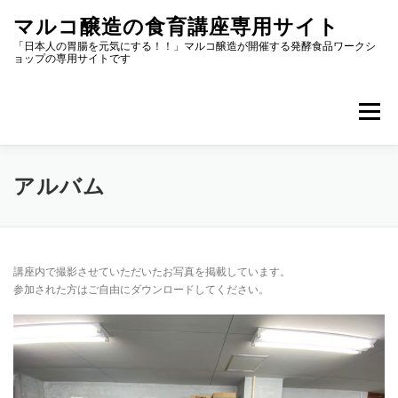
コ
マルコ醸造の食育講座専用サイト
ン
テ
「日本人の胃腸を元気にする！！」マルコ醸造が開催する発酵食品ワークシ
ョップの専用サイトです
ン
ツ
へ
メニュー
ス
キ
ッ
プ
マイページ
講座の種類から選ぶ
場所から選ぶ
アルバム
スケジュールから選ぶ
参加者の声
講座内で撮影させていただいたお写真を掲載しています。
参加された方はご自由にダウンロードしてください。
出前講座のご依頼
アルバム
トップページ