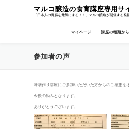
コ
マルコ醸造の食育講座専用サ
ン
「日本人の胃腸を元気にする！！」マルコ醸造が開催する発
テ
ン
ツ
マイページ
講座の種類か
へ
ス
キ
参加者の声
ッ
プ
味噌作り講座にご参加いただいた方からのご感想を
今後の励みとなります。
ありがとうございます。