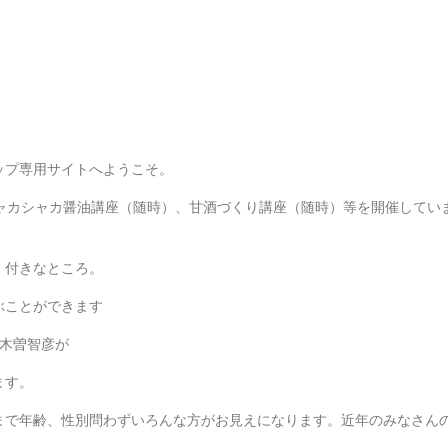
ップ専用サイトへようこそ。
ャカシャカ醤油講座（随時）、甘酒づくり講座（随時）等を開催してい
」付きなところ。
ぶことができます
小木曽智彦が
ます。
まで年齢、性別問わずいろんな方がお見えになります。近年のみなさん