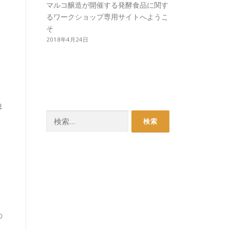
マルコ醸造が開催する発酵食品に関す
るワークショップ専用サイトへようこ
そ
2018年4月24日
ま
検
索:
の