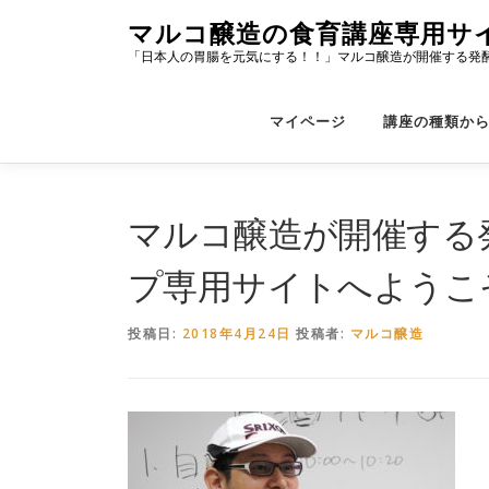
コ
マルコ醸造の食育講座専用サ
ン
「日本人の胃腸を元気にする！！」マルコ醸造が開催する発
テ
ン
ツ
マイページ
講座の種類か
へ
ス
キ
ッ
マルコ醸造が開催する
プ
プ専用サイトへようこ
投稿日:
2018年4月24日
投稿者:
マルコ醸造