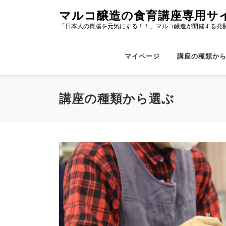
コ
マルコ醸造の食育講座専用サ
ン
「日本人の胃腸を元気にする！！」マルコ醸造が開催する発
テ
ン
ツ
マイページ
講座の種類か
へ
ス
キ
講座の種類から選ぶ
ッ
プ