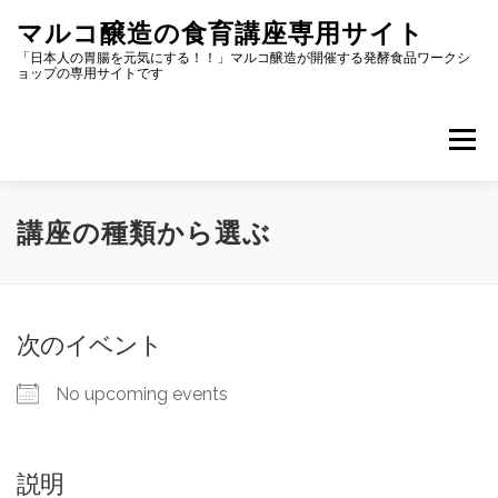
コ
マルコ醸造の食育講座専用サイト
ン
テ
「日本人の胃腸を元気にする！！」マルコ醸造が開催する発酵食品ワークシ
ョップの専用サイトです
ン
ツ
へ
メニュー
ス
キ
ッ
プ
マイページ
講座の種類から選ぶ
場所から選ぶ
講座の種類から選ぶ
スケジュールから選ぶ
参加者の声
次のイベント
出前講座のご依頼
アルバム
トップページ
No upcoming events
説明