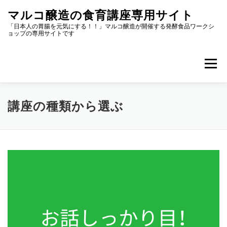
コ
マルコ醸造の食育講座専用サイト
ン
テ
「日本人の胃腸を元気にする！！」マルコ醸造が開催する発酵食品ワークシ
ョップの専用サイトです
ン
ツ
へ
メニュー
ス
キ
ッ
プ
マイページ
講座の種類から選ぶ
場所から選ぶ
講座の種類から選ぶ
スケジュールから選ぶ
参加者の声
出前講座のご依頼
アルバム
トップページ